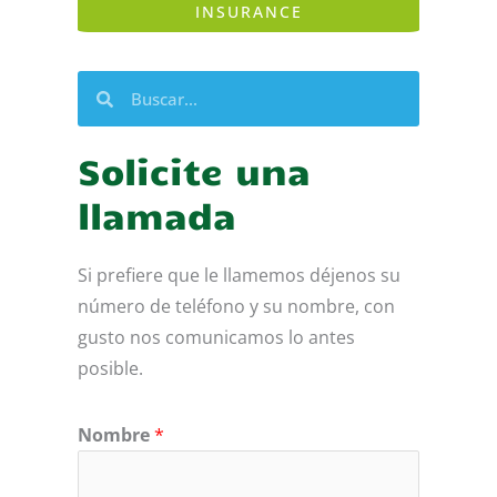
INSURANCE
This
Buscar
Buscar
field
should
be
Solicite una
left
llamada
blank
Si prefiere que le llamemos déjenos su
número de teléfono y su nombre, con
gusto nos comunicamos lo antes
posible.
Nombre
*