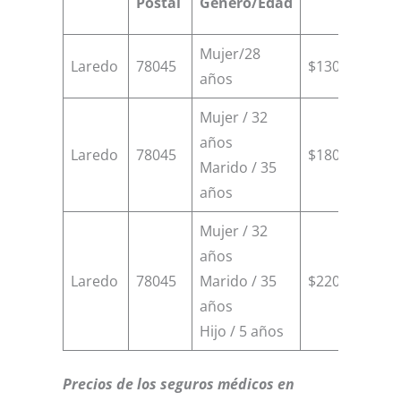
Postal
Genero/Edad
Mujer/28
Laredo
78045
$13000
$3
años
Mujer / 32
años
Laredo
78045
$18000
$8
Marido / 35
años
Mujer / 32
años
Laredo
78045
Marido / 35
$22000
$8
años
Hijo / 5 años
Precios de los seguros médicos en