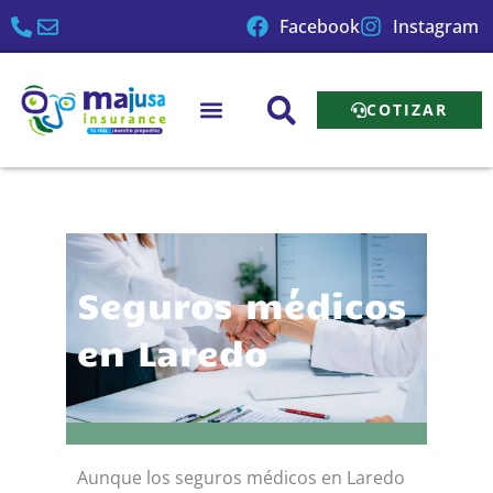
Ir
Facebook
Instagram
al
contenido
COTIZAR
Seguros médicos
en Laredo
Aunque los seguros médicos en Laredo