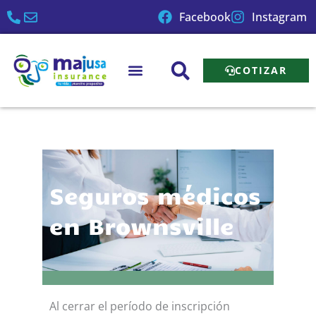
Ir
Facebook
Instagram
al
contenido
COTIZAR
Seguros médicos
en Brownsville
Al cerrar el período de inscripción