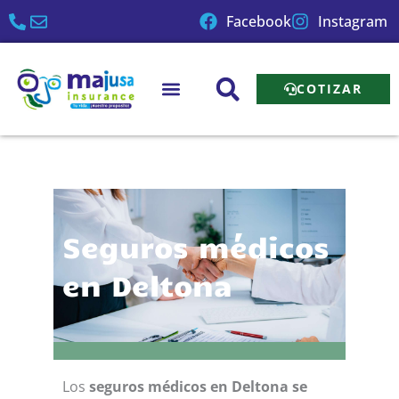
Ir
Facebook
Instagram
al
contenido
COTIZAR
Seguros médicos
en Deltona
Los
seguros médicos en Deltona se