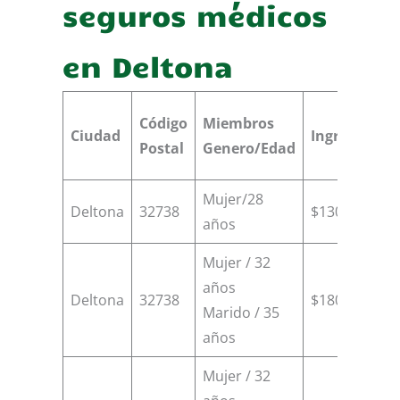
seguros médicos
en Deltona
Código
Miembros
Ciudad
Ingresos
Cr
Postal
Genero/Edad
Mujer/28
Deltona
32738
$13000
$
años
Mujer / 32
años
Deltona
32738
$18000
$
Marido / 35
años
Mujer / 32