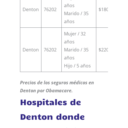
años
Denton
76202
$18000
$7
Marido / 35
años
Mujer / 32
años
Denton
76202
Marido / 35
$22000
$7
años
Hijo / 5 años
Precios de los seguros médicos en
Denton por Obamacare.
Hospitales de
Denton donde