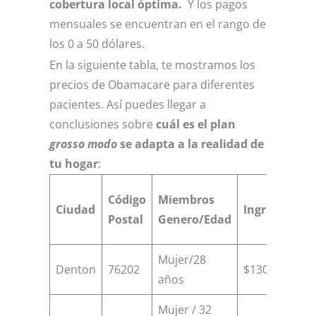
cobertura local óptima.
Y los pagos
mensuales se encuentran en el rango de
los 0 a 50 dólares.
En la siguiente tabla, te mostramos los
precios de Obamacare para diferentes
pacientes. Así puedes llegar a
conclusiones sobre
cuál es el plan
grosso modo
se adapta a la realidad de
tu hogar
:
Código
Miembros
Ciudad
Ingresos
Cr
Postal
Genero/Edad
Mujer/28
Denton
76202
$13000
$3
años
Mujer / 32