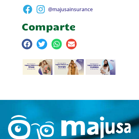
@majusainsurance
Comparte