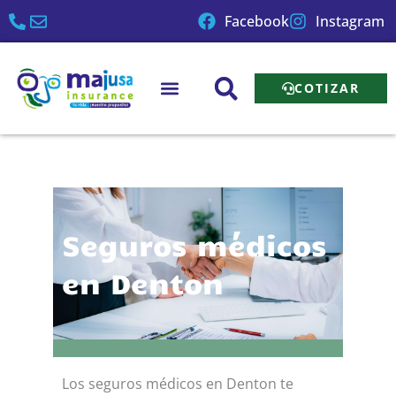
Ir
Facebook
Instagram
al
contenido
COTIZAR
Seguros médicos
en Denton
Los seguros médicos en Denton te