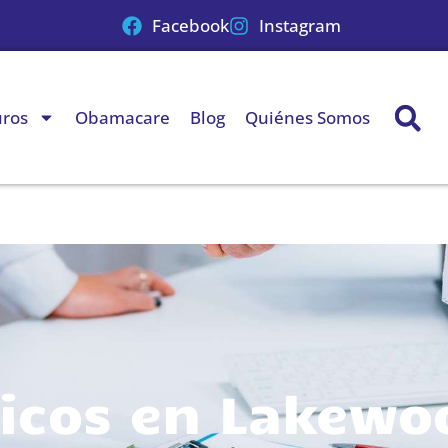
Facebook
Instagram
uros
Obamacare
Blog
Quiénes Somos
icos en Lakewo