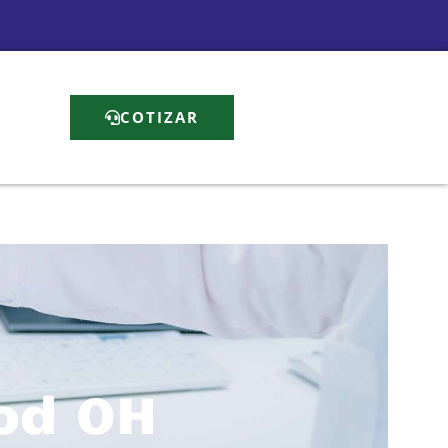
COTIZAR
od OH