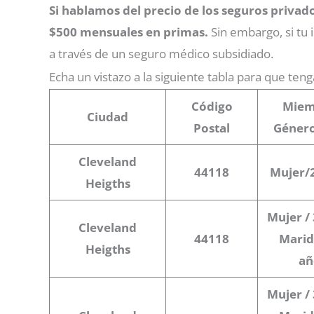
Si hablamos del precio de los seguros privad
$500 mensuales en primas.
Sin embargo, si tu
a través de un seguro médico subsidiado.
Echa un vistazo a la siguiente tabla para que ten
Código
Miem
Ciudad
Postal
Géner
Cleveland
44118
Mujer/
Heigths
Mujer /
Cleveland
44118
Marid
Heigths
añ
Mujer /