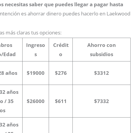
os necesitas saber que puedes llegar a pagar hasta
 intención es ahorrar dinero puedes hacerlo en Laekwood
gas más claras tus opciones:
bros
Ingreso
Crédit
Ahorro con
o/Edad
s
o
subsidios
28 años
$19000
$276
$3312
 32 años
o / 35
$26000
$611
$7332
os
 32 años