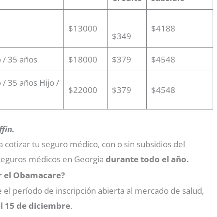
$13000
$4188
$349
 / 35 años
$18000
$379
$4548
/ 35 años Hijo /
$22000
$379
$4548
fin.
cotizar tu seguro médico, con o sin subsidios del
eguros médicos en Georgia
durante todo el año.
r el Obamacare?
el período de inscripción abierta al mercado de salud,
l 15 de diciembre
.