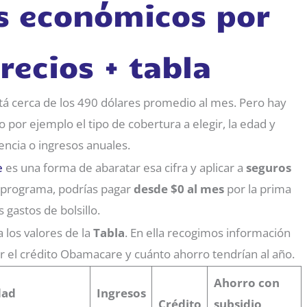
s económicos por
recios + tabla
stá cerca de los 490 dólares promedio al mes. Pero hay
o por ejemplo el tipo de cobertura a elegir, la edad y
encia o ingresos anuales.
e
es una forma de abaratar esa cifra y aplicar a
seguros
 al programa, podrías pagar
desde $0 al mes
por la prima
 gastos de bolsillo.
 los valores de la
Tabla
. En ella recogimos información
or el crédito Obamacare y cuánto ahorro tendrían al año.
Ahorro con
dad
Ingresos
Crédito
subsidio