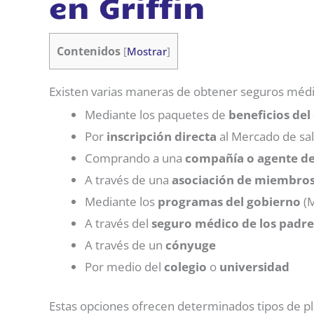
en Griffin
Contenidos
[
Mostrar
]
Existen varias maneras de obtener seguros médic
Mediante los paquetes de
beneficios de
Por
inscripción directa
al Mercado de sa
Comprando a una
compañía o agente de
A través de una
asociación de miembro
Mediante los
programas del gobierno
(M
A través del
seguro médico de los padre
A través de un
cónyuge
Por medio del
colegio
o
universidad
Estas opciones ofrecen determinados tipos de pl