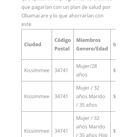
que pagarían con un plan de salud por
Obamacare y lo que ahorrarían con
este.
Código
Miembros
Ciudad
Ingresos
Postal
Genero/Edad
Mujer/28
Kissimmee
34741
$13000
años
Mujer / 32
Kissimmee
34741
años Marido
$18000
/ 35 años
Mujer / 32
años Marido
Kissimmee
34741
$22000
/ 35 años Hijo