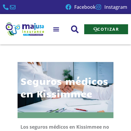
Ir
Facebook
Instagram
al
contenido
COTIZAR
Seguros médicos
en Kissimmee
Los seguros médicos en Kissimmee no