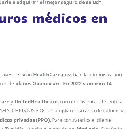
arle a adquirir “el mejor seguro de salud”
.
uros médicos en
través del
sitio HealthCare.gov
, bajo la administración
ores de
planes Obamacare
.
En 2022 sumaron 14
care
y
UnitedHealthcare
, con ofertas para diferentes
SHA, CHRISTUS y Oscar, ampliaron su área de influencia.
dicos privados (PPO)
. Para contratarlos el cliente
. También, funciona la opción del
Medicaid
. Diseñada