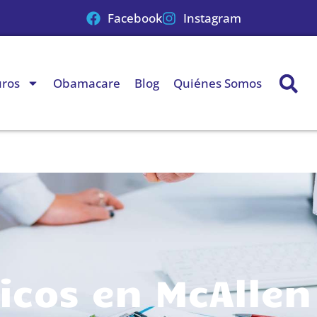
Facebook
Instagram
uros
Obamacare
Blog
Quiénes Somos
cos en McAllen