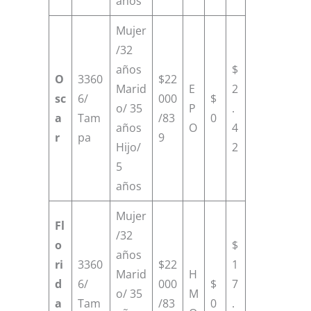
años
Mujer
/32
años
$
O
3360
$22
Marid
E
2
sc
6/
000
$
o/ 35
P
.
a
Tam
/83
0
años
O
4
r
pa
9
Hijo/
2
5
años
Mujer
Fl
/32
o
$
años
ri
3360
$22
1
Marid
H
d
6/
000
$
7
o/ 35
M
a
Tam
/83
0
.