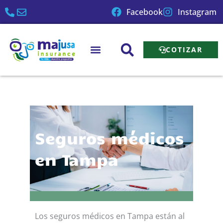
Ir
Facebook
Instagram
al
contenido
COTIZAR
Seguros médicos
en Tampa
Los seguros médicos en Tampa están al