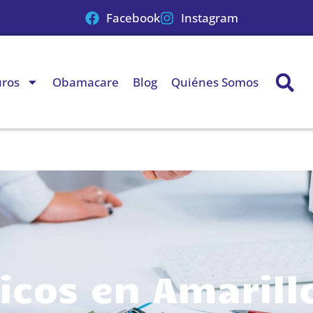
Facebook
Instagram
uros
Obamacare
Blog
Quiénes Somos
cos en Amarill