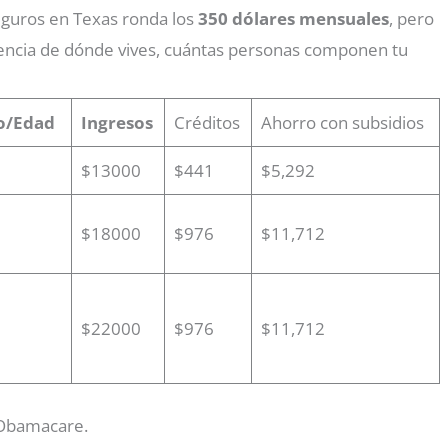
eguros en Texas ronda los
350 dólares mensuales
, pero
encia de dónde vives, cuántas personas componen tu
o/Edad
Ingresos
Créditos
Ahorro con subsidios
$13000
$441
$5,292
$18000
$976
$11,712
$22000
$976
$11,712
 Obamacare.