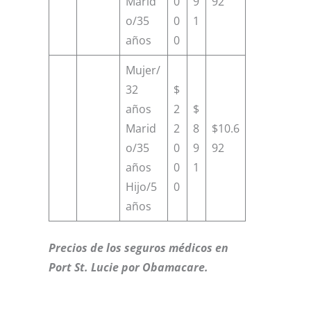
Marid
0
9
92
o/35
0
1
años
0
Mujer/
32
$
años
2
$
Marid
2
8
$10.6
o/35
0
9
92
años
0
1
Hijo/5
0
años
Precios de los seguros médicos en
Port St. Lucie por Obamacare.