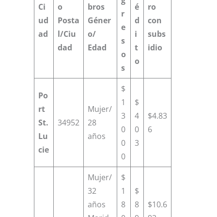
g
Ci
o
bros
é
ro
r
ud
Posta
Géner
d
con
e
ad
l/Ciu
o/
i
subs
s
dad
Edad
t
idio
o
o
s
$
Po
1
$
rt
Mujer/
3
4
$4.83
St.
34952
28
0
0
6
Lu
años
0
3
cie
0
Mujer/
$
32
1
$
años
8
8
$10.6