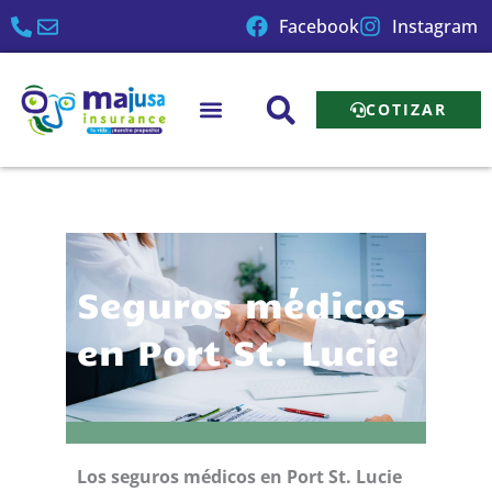
Ir
Facebook
Instagram
al
contenido
COTIZAR
Seguros médicos
en Port St. Lucie
Los seguros médicos en Port St. Lucie