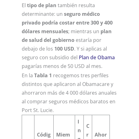
El
tipo de plan
también resulta
determinante: un
seguro médico
privado podría costar entre 300 y 400
dólares mensuales
; mientras un
plan
de salud del gobierno
estaría por
debajo de los
100 USD
. Y si aplicas al
seguro con subsidio del
Plan de Obama
pagarías menos de 50 USD al mes.
En la
Tabla 1
recogemos tres perfiles
distintos que aplicaron al Obamacare y
ahorraron más de 4 000 dólares anuales
al comprar seguros médicos baratos en
Port St. Lucie.
I
C
n
Códig
Miem
r
Ahor